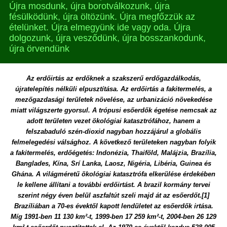
Újra mosdunk, újra borotválkozunk, újra
fésülködünk, újra öltözünk. Újra megfőzzük az
ételünket. Újra elmegyünk ide vagy oda. Újra
dolgozunk, újra vesződünk, újra bosszankodunk,
újra örvendünk
Az erdőirtás az erdőknek a szakszerű erdőgazdálkodás, újratelepítés nélküli elpusztítása. Az erdőirtás a fakitermelés, a mezőgazdasági területek növelése, az urbanizáció növekedése miatt világszerte gyorsul. A trópusi esőerdők égetése nemcsak az adott területen vezet ökológiai katasztrófához, hanem a felszabaduló szén-dioxid nagyban hozzájárul a globális felmelegedési válsághoz. A következő területeken nagyban folyik a fakitermelés, erdőégetés: Indonézia, Thaiföld, Malájzia, Brazília, Banglades, Kína, Srí Lanka, Laosz, Nigéria, Libéria, Guinea és Ghána. A világméretű ökológiai katasztrófa elkerülése érdekében le kellene állítani a további erdőirtást. A brazil kormány tervei szerint négy éven belül aszfaltút szeli majd át az esőerdőt.[1] Brazíliában a 70-es évektől kapott lendületet az esőerdők irtása. Míg 1991-ben 11 130 km²-t, 1999-ben 17 259 km²-t, 2004-ben 26 129 km²-t esőerdőt pusztítottak el. Az 1970-es évektől kezdve 528 005 km²-en pusztították ki az esőerdőt.[2] Az Amazonas őserdeinek mintegy ötödét pusztították ki. Brazília kormányzója a világ egyik legnagyobb szójaültetvényese, a megtisztított területekre génmanipulált szóját telepíttet. Az Európába és Kínába irányuló szójaexport következtében a brazil gazdaság fejlődik. Az Amazonas folyó a folyamatokkal párhuzamosan egyre apad. Egyes részei teljesen kiszáradtak A brazil kormány tervei szerint négy éven belül aszfaltút szeli át az amazóniai esőerdőt. Az erdőt, amely folyamatosan zsugorodik: a becslések szerint 50-100 éven belül hatvan százalékának helyén, már csak szavanna lesz található. Július 27-29-e között zajlott a történelem eddigi legnagyobb környezeti felmérése, az Átfogó Amazóniai Bioszféra- és Légkör Vizsgálat (Large Scale Biosphere Atmosphere Experiment in Amazonia) elnevezésű, többéves kutatási program harmadik konferenciája a brazil fővárosban. A 2006-ban záruló program 61 vizsgálatából 59 jelenleg is fut, ezek részeredményeiről számoltak be a konferencián összegyűltek. A jelentős részben a NASA által támogatott, és az amerikai űrkutatási hivatal infrastruktúráját (műholdfelvételek, számítógépes modellezés, légköri mérések) aktívan kihasználó kutatásban csaknem ezer tudós, köztük nyolc európai ország kutatói is részt vesznek. Szavanna az esőerdő helyén Az elmúlt két évtizedben gyorsuló ütemben folyt az amazóniai esőerdő irtása. Csak tavaly 24 ezer négyzetkilométernyi erdőt vágtak ki, illetve égettek fel – hangzott el a konferencián. Ilyen mértékű erdőirtás mellett 50-100 éven belül az esőerdő 60 százalékának helyén szavannákat találunk. Még a visszafogottabb forgatókönyvek szerint is ötven éven belül az esőerdő 20-30 százalékának helyét foglalja el majd füves pusztaság. 1960 óta egyébként az erdő 15 százalékát irtották ki. A fakitermelés, felégetés miatt a régió éghajlata egyre szárazabb, növekszik a hőmérséklet, és csökken a csapadékmennyiség. Az amazóniai esőerdők klímaváltozásának, a terület feletti vízgőzmennyiség csökkenésének, és a felhőképződés megváltozásának globális hatásai vannak – hangsúlyozták a konferencián. Megdöbbentő tény, hogy Brazília üvegházgáz-kibocsátásának 75 százaléka az esőerdők felégetéséből származik, és az ország a világ tíz legnagyobb légkörszennyezője között van. Sőt, a kutatások szerint a felégetések során a légkörbe olyan mennyiségű széndioxid kerül, hogy az esőerdő más csak csekély mértékben nettó széndioxid-elnyelő. Akadnak azonban pesszimista számítások is, amelyek egyenest úgy vélik, hogy ma már az erdőirtás következtében több üvegházhatású gáz körül a légkörbe, mint amennyit a ”világ tüdeje” elnyel. Aszfalt a dzsungelben Hogy az erdőirtás az elkövetkező években is gyors ütemben, ha nem gyorsuló ütemben folyik majd, a felől ne legyenek kétségeink: a brazil kormány tervei szerint ugyanis négy éven belül aszfalt út szeli majd át az esőerdőt. A Santarémet a Mato Grosso régióval összekötő BR-163 jelzésű, 1800 kilométer hosszú út révén az európai és ázsiai piacok könnyebben elérhetővé válnak, az Amazonas mentén lakó több százezer, eddig a külvilágtól gyakorlatilag elvágva élő ember pedig bekapcsolódhat a gazdaság vérkeringésébe. Nem kétséges, hamarosan az esőerdei településeken is feltűnik a mobiltelefon és a számítógép. Jelenleg az Amazonas-torkolatnál fekvő Santarémből Mato Grosso fővárosába, Cuibá-ba eljutni a hat hónapon keresztül tartó esős évszakban, az ilyenkor sárfolyóvá váló utakon, akár két hétig is eltarthat. A szociális egyenlőtlenségek mérséklése és a gazdasági előnyök mellett azonban természetvédelmi szempontból rendkívül kockázatos a vállalkozás. Az út megépítése miatt a becslések szerint 35 éven belül legalább 22 – 49 ezer négyzetkilométer erdőt irtanak ki. Míg jelenleg az erdőirtás, a területek művelésbe vétele többé-kevésbé ellenőrzötten, a lakott települések határában folyik, az útnak köszönhetően a jövőben a kitermelőknek a fakivágásra az esőerdő mélyén is lehetőségük nyílik. Különösen veszélyeztetett területnek számít ebből a szempontból az út két oldalán húzódó 50 kilométeres sáv. Ugyancsak veszélyben az esőerdő páratlan élővilága. Az amazóniai erdőkben él a Föld növény- és állatfajainak 30 százaléka. A leendő aszfalt út átszeli az esőerdő madárvilágának eddig háborítatlan élőhelyeit. (Az amazóniai esőerdőt átszelő útépítésével az Economist július 22-ei száma részletesen foglalkozik.) National Geographic Online https://www.youtube.com/watch?v=g7gpAy4ivZ0 ez nagyon szomorú.nézd meg. Naponta 63 négyzetkilométer: a braziliai erdőirtások mérlege A NASA tanulmánya szerint az elmúlt három évtizedben öt Magyarországnyi területről irtották ki az esőerdőt az Amazonas-medencében. A brazil kormányzat adatai szerint 2004-ben felgyorsult az amazonasi őserdők irtása, és az iram megközelítette az 1995-ös eddigi csúcsot. Az Amazonas őserdeiben egy nagyjából hét Franciaországnak megfelelő méretű területen él a Föld állat és növényvilágának 30 százaléka. Az esőerdők pusztítását a fakitermelés és a mezőgazdasági célú erdőirtás okozza: legelővé, szántófölddé alakítják az erdőt a mezőgazdasági termelés növelése érdekében. Brazília környezetvédelmi minisztériumának jelentése szerint csak az 2004 augusztusáig eltelt egy évben 26 ezer km2-rel csökkent az esőerdők területe az Amazonas-medencében. A brazil kormányzat adatai szerint 2004-ben felgyorsult az amazonasi őserdők irtása, és az iram megközelítette az 1995-ös csúcsot. 1978 óta félszáz ezer km2 esőerdőt, az Amazonasi őserdeinek mintegy ötödét pusztítottak ki. Vagyis az elmúlt három évtizedben egy nagyjából öt Magyaroszágnyi területről irtották ki az esőerdőt az Amazonas-medencében. Egy 2000-es ENSZ-jelentés szerint ez évente 9 millió hektárral kevesebb erdőt jelent. Ám a NASA műholdas megfigyelésekre alapozott legújabb eredményei szerint a becslések jó ha a felét jelentik annak a területnek, ami a fakivágások és erdőtüzek miatt elpusztul. Brazil és amerikai tudósok a NASA műholdas MODIS-felvételei alapján vizsgálják az Amazonas-medencében zajló erdőirtást. A képen is látható égetéses írtás kiterjedése jelzi a pusztítás méreteit. A kép teljes változatban a NASA honlapján (1178 kb) A legtöbb erdőt Mato Grosso államban vágták ki, ahol az összes irtás mintegy fele történt. A megtisztított területre szójaültetvényeket telepítettek. Az Európába és Kínába irányuló szójaexport tavaly rekord szintű extra bevételt hozott a brazil gazdaságnak. Zöld szervezetek szerint az állam a gazdasági érdekeket továbbra is a környezetiek elé helyezi. A Greenpeace egy közleményében "az erdőirtás királyának" nevezte Mato Grosso kormányzóját, aki egyben a világ egyik legnagyobb szójaültetvényese. Az erdőirtás csak átmeneti jólétet hoz az Amazonasnál élőkre Az Amazonas-medence erdeinek kiirtása ugyan globálisan negatív következményekkel jár, de legalább azzal a haszonnal kecsegtet, hogy a területen igen nyomorúságos körülmények között élők számára munkát, utakat, bővülő infrastruktúrát és jólétet hoz. Azt, hogy még ez a haszon is csak ideig-óráig jelent fellendülést a helyieknek, a napokban fedte föl egy nemzetközi kutatócsoport által közölt tanulmány. A világ legnagyobb trópusi erdei - ideértve az amerikai, afrikai, délkelet-ázsiai és indonéziai erdőket - eltűnőben vannak: helyükön növényt termesztenek, marhákat legeltetnek. Habár a helyi gazdaság számára az erdőirtás új lehetőségeket teremt és hasznot hoz, egyúttal kétségbevonhatatlan károkat okoz: növény- és állatfajok élőhelyét semmisíti meg, hozzájárul a globális klímaváltozáshoz és társadalmi konfliktusokat teremt. A Cambridge-i Egyetem és az Imperial College London kutatói a Science június 12-i számában nem másra mutatnak rá, mint hogy miközben az árat a teljes bolygó fizeti meg, a helyi haszon is csupán átmeneti. A brazíliai Amazonas vidékén terül el Földünk megmaradt esőerdeinek 40 százaléka. Az elmúlt 20 év során évente átlagosan 1,8 millió hektárnyi esőerdő tűnt el a fakitermelés és a mezőgazdasági területek terjeszkedése nyomán, ez a globális veszteség egyharmadát teszi ki, és összesen mintegy 250 millió tonnányi szén került a szén-dioxid formájában a légkörbe. Az erdők és a szén-dioxid Jelenleg az üvegházhatású gázok kibocsátásának mintegy 20%-a írható az erdőirtások számlájára, de az erdők még mindig több szén-dioxidot nyelnek el, mint amennyit kibocsátanak - olvashattuk nemrégiben az Erdészeti Kutatóintézetek Nemzetközi Szövetségének (IUFRO) jelentésében. A klímaváltozás miatt azonban megváltozhat a helyzet. A várható aszályok, a gombafertőzések, a rovarkártevők inváziója, az erdőtüzek és szélsőséges viharok következtében gyors és kiterjedt erdőpusztulás következhet be. Az erdőtüzek és a kártevők elszaporodása miatt az erdők biomasszájában raktározott szén is az atmoszférába kerül szén-dioxid formájában, ez pedig pozitív visszacsatolásként tovább erősítheti a felmelegedést. A brazil erdőirtás jelen méretekben az 1970-as évek elején kezdődött, amikor megindult az államilag irányított terjeszkedés az ország keleti és déli területein, majd a 80-as években folytatódott nyugati irányban, illetve a déli határnál, valóságos